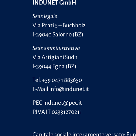
INDUNET GmbH
Sede legale
Via Prati 5 – Buchholz
I-39040 Salorno (BZ)
Sede amministrativa
Via Artigiani Sud 1
I-39044 Egna (BZ)
Tel.
+39 0471 883650
E-Mail
info@indunet.it
PEC
indunet@pec.it
P.IVA IT 02331270211
Capitale sociale interamente versato: Eur