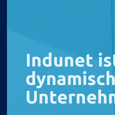
Indunet is
dynamisc
Unterneh