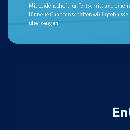
Mit Leidenschaft für Fortschritt und einem
für neue Chancen schaffen wir Ergebnisse,
überzeugen.
En