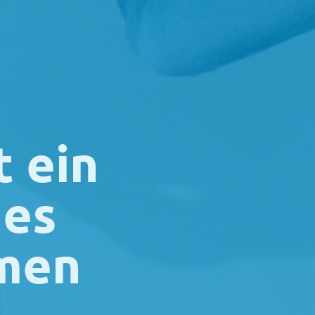
t ein
hes
men